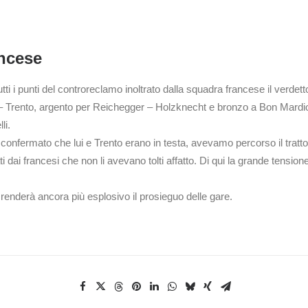
ancese
utti i punti del controreclamo inoltrato dalla squadra francese il verdett
lin – Trento, argento per Reichegger – Holzknecht e bronzo a Bon Mardi
li.
ha confermato che lui e Trento erano in testa, avevamo percorso il tra
ti dai francesi che non li avevano tolti affatto. Di qui la grande tensi
e renderà ancora più esplosivo il prosieguo delle gare.