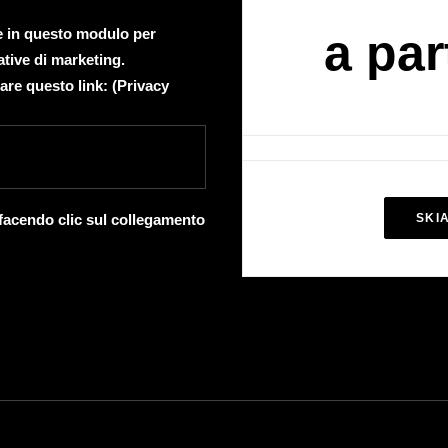
te in questo modulo per
a par
ative di marketing.
are questo link: (
Privacy
 facendo clic sul collegamento
SKI