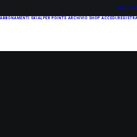
FAQ
DIS
ABBONAMENTI
SKIALPER POINTS
ARCHIVIO
SHOP
ACCEDI/REGISTRA