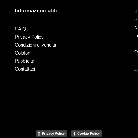
Informazioni utili
S
è
N
F.A.Q.
t
Privacy Policy
L
Condizioni di vendita
O
Colofon
Pubblicità
Contattaci
©
-
Privacy Policy
Cookie Policy