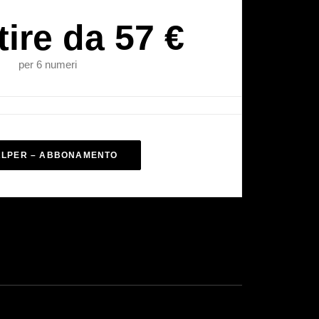
tire da 57 €
per 6 numeri
ALPER – ABBONAMENTO