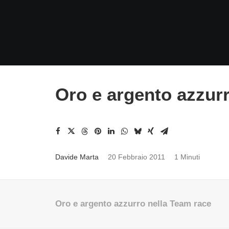
Oro e argento azzur
Davide Marta
20 Febbraio 2011
1 Minuti
Oro e argento azzurro nella Team race