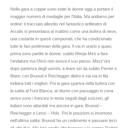
Nella gara a coppie sono state le donne oggi a portare il
maggior numero di medaglie per l’Italia. Ma andiamo per
ordine: il tracciato allestito nel fantastico anfiteatro di
Arcalis si presentava al mattino come una bufera di neve,
una costante in questi campionati, che ha condizionato
tutte le fasi preliminari della gara. Il via in orario o quasi,
prima sono partite le donne: subito Mireja Mirò a fare
l’andatura ma l’Arrò non aveva il suo passo. Mezz’ora
dopo partenza degli uomini, a tirare sin da subito Perrier e
Blanc con Brunod e Reichegger dietro e via via in fila
indiana tutti i migliori. Poi la gara spariva nella bufera con
la salita al Font Blanca, al ritorno con passaggio in zona
arrivo sono i francesi in testa seguiti dagli svizzeri, gli
italiani sono attardati ma ancora in gara: Brunod –
Reichegger e Lenzi – Holz. Poi le posizioni si invertono
nell’ultima salita: Brunod ha un cedimento e passano terzi
gli altri due. Alle loro spalle altri francesi e la coppia Pedrini