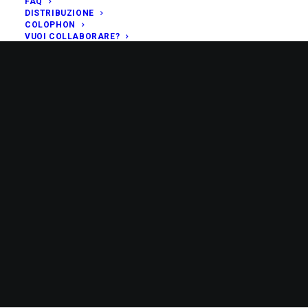
FAQ
DISTRIBUZIONE
COLOPHON
VUOI COLLABORARE?