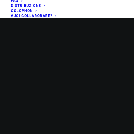
FAQ
DISTRIBUZIONE
COLOPHON
VUOI COLLABORARE?