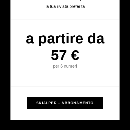
la tua rivista preferita
a partire da
57 €
per 6 numeri
SKIALPER – ABBONAMENTO