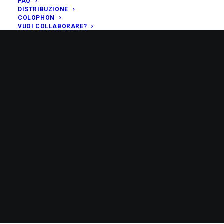
FAQ
DISTRIBUZIONE
COLOPHON
VUOI COLLABORARE?