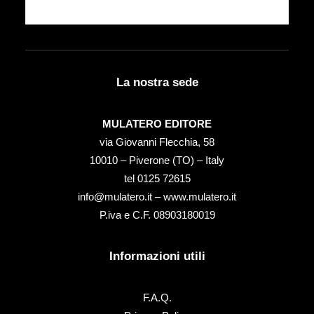
La nostra sede
MULATERO EDITORE
via Giovanni Flecchia, 58
10010 – Piverone (TO) – Italy
tel ‭0125 72615‬
info@mulatero.it –
www.mulatero.it
P.iva e C.F. 08903180019
Informazioni utili
F.A.Q.