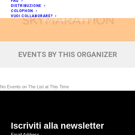
FAQ
ASD MAGA
DISTRIBUZIONE
COLOPHON
VUOI COLLABORARE?
info@magaskymarathon.it
EVENTS BY THIS ORGANIZER
No Events on The List at This Time
Iscriviti alla newsletter
Email Address