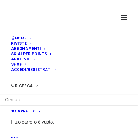
HOME
RIVISTE
Events at this location
ABBONAMENTI
SKIALPER POINTS
ARCHIVIO
SHOP
ACCEDI/REGISTRATI
LUSIA VALBONA (TN)
RICERCA
CARRELLO
Il tuo carrello è vuoto.
EVENTS AT THIS LOCATION