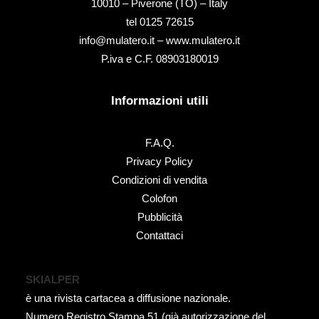
10010 – Piverone (TO) – Italy
tel ‭0125 72615‬
info@mulatero.it –
www.mulatero.it
P.iva e C.F. 08903180019
Informazioni utili
F.A.Q.
Privacy Policy
Condizioni di vendita
Colofon
Pubblicità
Contattaci
SKIALPER
è una rivista cartacea a diffusione nazionale.
Numero Registro Stampa 51 (già autorizzazione del